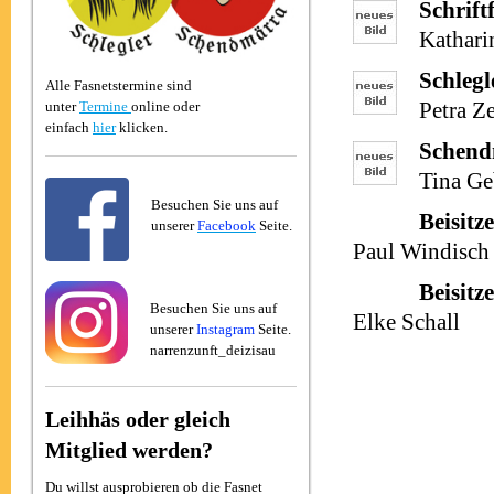
Schrift
Kathari
Schlegl
Alle Fasnetstermine sind
unter
Termine
online oder
Petra Ze
einfach
hier
klicken.
Schend
Tina Ge
Besuchen Sie uns auf
Beisitz
unserer
Facebook
Seite.
Paul Windisch
Beisitz
Besuchen Sie uns auf
Elke Schall
unserer
Instagram
Seite.
narrenzunft_deizisau
Leihhäs oder gleich
Mitglied werden?
Du willst ausprobieren ob die Fasnet