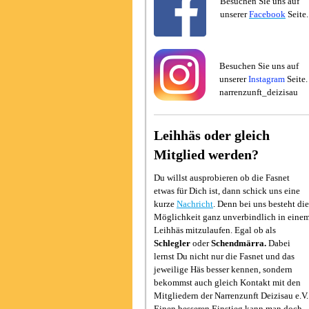
Besuchen Sie uns auf
unserer
Facebook
Seite.
Besuchen Sie uns auf
unserer
Instagram
Seite.
narrenzunft_deizisau
Leihhäs oder gleich
Mitglied werden?
Du willst ausprobieren ob die Fasnet
etwas für Dich ist, dann schick uns eine
kurze
Nachricht
. Denn bei uns besteht die
Möglichkeit ganz unverbindlich in eine
Leihhäs mitzulaufen. Egal ob als
Schlegler
oder
Schendmärra.
Dabei
lernst Du nicht nur die Fasnet und das
jeweilige Häs besser kennen, sondern
bekommst auch gleich Kontakt mit den
Mitgliedern der Narrenzunft Deizisau e.V.
Einen besseren Einstieg kann man doch