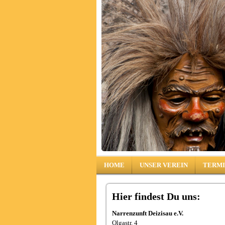
HOME
UNSER VEREIN
TERM
Hier findest Du uns:
Narrenzunft Deizisau e.V.
Olgastr. 4